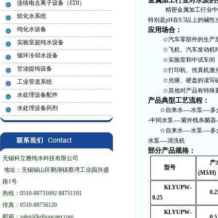
金属加工行业对水质的
连续电去离子设备（EDI）
精密金属加工行业中通常
软化水系统
特别是pH在9.5以上的
纯化水设备
应用场合：
☆汽车零部件的生产
实验室超纯水设备
☆飞机、汽车发动机
循环冷却水设备
☆实验室和中试车间
甘油提纯设备
☆打印机、传真机激
☆光驱、硬盘的读写
工业管道系统
☆其他对产品有特殊
水处理设备配件
产品典型工艺流程：
水处理设备药剂
☆自来水----水泵----
-中间水泵----紫外线杀菌器--
☆自来水----水泵----
水泵----清洗机
部分产品规格：
无锡科立雅纯水科技有限公司
产
型号
地址：无锡锡山区鹅湖镇蔡湾工业园兴盛
(M3/H)
路1号
KLYUPW-
0.2
热线：0510-88751692 88751191
0.25
传真：0510-88756120
KLYUPW-
邮箱：sales@keliyawater.com
0.5