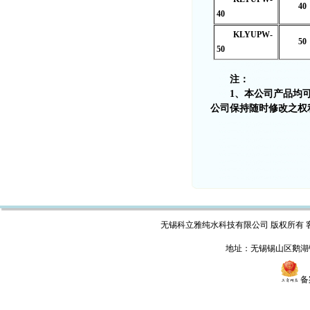
40
40
KLYUPW-
50
50
注：
1、本公司产品均
公司保持随时修改之权
无锡科立雅纯水科技有限公司 版权所有 客户热线：05
地址：无锡锡山区鹅湖
备