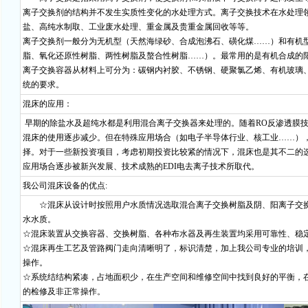
离子交换剂的结构并不发生实质性变化的水处理方式。离子交换技术在水处理
盐、高纯水制取、工业废水处理、重金属及贵重金属回收等等。
离子交换剂一般分为无机型（天然海绿砂、合成泡沸石、磺化煤……）和有机
脂、氧化还原性树脂、两性树脂及螯合性树脂……）。最常用的是有机合成的
离子交换容器从材料上可分为：碳钢内衬胶、不锈钢、硬聚氯乙烯、有机玻璃
统的要求。
混床的应用：
早期的除盐水及超纯水都是利用混合离子交换器来处理的。随着RO反渗透膜技
混床的使用逐步减少。但在特殊应用场合（如电子半导体行业、核工业……）
择。对于一些新投资项目，考虑初期投资比较紧的情况下，混床也是其不二的
应用场合逐步被新兴发展、技术成熟的EDI电去离子技术所取代。
我公司混床设备的优点:
☆混床从设计时按照用户水质情况选取混合离子交换树脂及阴、阳离子交
水水质。
☆混床装置从交换容器、交换树脂、各种布水器及再生装置均采用可靠性、稳
☆混床再生工艺及管路阀门走向清晰明了，标识清楚，加上我公司专业的培训
操作。
☆系统结结构紧凑，占地面积少，在生产空间和维修空间中找到良好的平衡，
的检修及非正常操作。