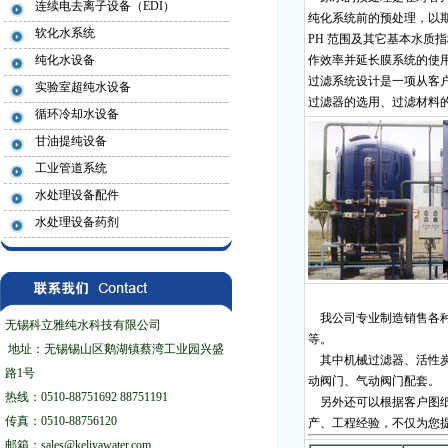
连续电去离子设备（EDI）
纯化系统前的预处理，以期
软化水系统
PH 范围及其它基本水质
纯化水设备
作效率并延长膜系统的使
过滤系统设计是一项从客
实验室超纯水设备
过滤器的选用、过滤材料
循环冷却水设备
甘油提纯设备
工业管道系统
水处理设备配件
水处理设备药剂
我公司专业制造销售各种
无锡科立雅纯水科技有限公司
等。
地址：无锡锡山区鹅湖镇蔡湾工业园兴盛
其中机械过滤器、活性炭
路1号
动阀门、气动阀门配套。
热线：0510-88751692 88751191
另外还可以根据客户图纸
传真：0510-88756120
产、工程经验，不仅为您
邮箱：sales@keliyawater.com